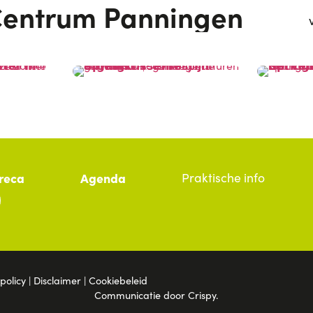
entrum Panningen
reca
Agenda
Praktische info
policy
|
Disclaimer
|
Cookiebeleid
Communicatie door
Crispy
.