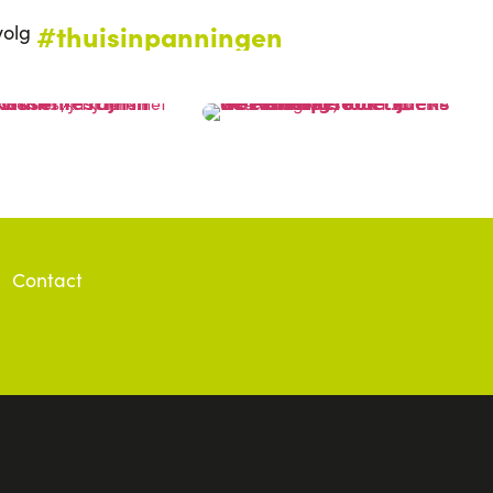
#thuisinpanningen
volg
Contact