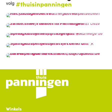
#thuisinpanningen
volg
Winkels