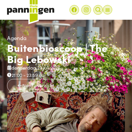
Agenda
Buitenbioscoop | The
Big Lebowski
donderdag 23 juli 2026
21:00 -
23:59
uur
Naar overzicht