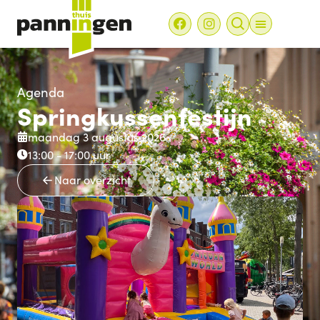
Agenda
Springkussenfestijn
maandag 3 augustus 2026
13:00 -
17:00
uur
Naar overzicht