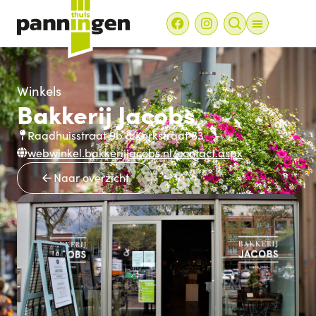
Winkels
Bakkerij Jacobs
Raadhuisstraat 9b & Kerkstraat 83
webwinkel.bakkerijjacobs.nl/contact.aspx
Naar overzicht