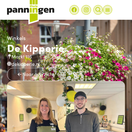
Winkels
De Kipperie
Markt 116
dekipperie.nl
Naar overzicht