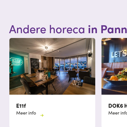
in Pan
Andere horeca
E11f
DOK6 H
Meer info
Meer inf