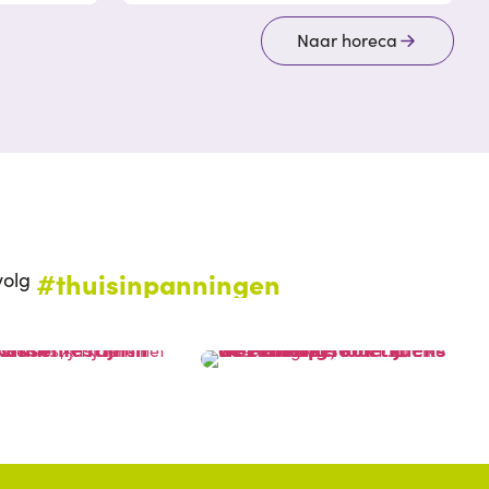
Naar horeca
#thuisinpanningen
volg