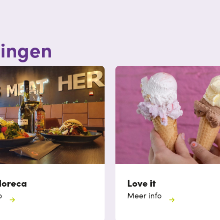
ningen
oreca
Love it
o
Meer info