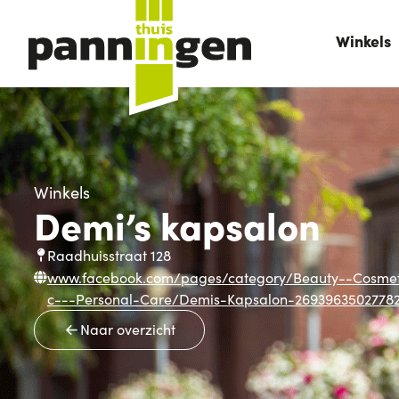
Winkels
Winkels
Demi’s kapsalon
Raadhuisstraat 128
www.facebook.com/pages/category/Beauty--Cosmet
c---Personal-Care/Demis-Kapsalon-2693963502778
Naar overzicht