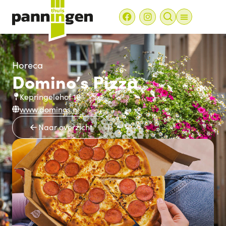
Horeca
Domino’s Pizza
Kepringelehof 10
www.dominos.nl
Naar overzicht