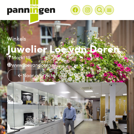
Winkels
Juwelier Loe van Doren
Markt 19
www.loevandoren.nl
Naar overzicht