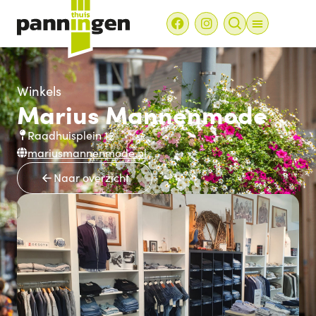
Winkels
Marius Mannenmode
Raadhuisplein 12
mariusmannenmode.nl
Naar overzicht