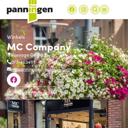
Winkels
MC Company
Passage De Pit 7
077-4634111
mcpanningen@hotmail.com
Naar overzicht