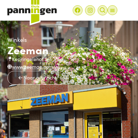
Winkels
Zeeman
Kepringelehof 5
www.zeeman.com/nl
Naar overzicht