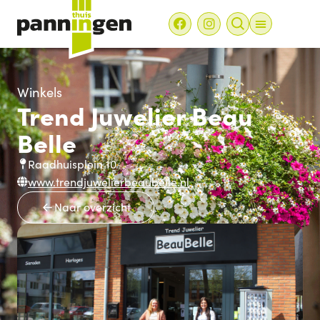
Winkels
Trend Juwelier Beau
Belle
Raadhuisplein 10
www.trendjuwelierbeaubelle.nl
Naar overzicht