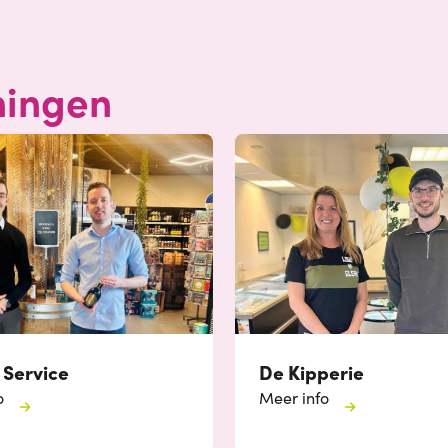
ningen
 Service
De Kipperie
o
Meer info