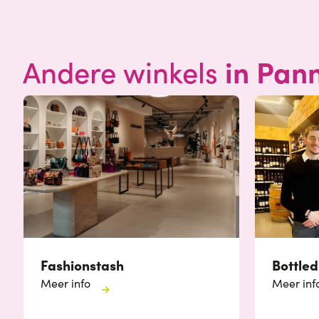
in Pan
Andere winkels
Fashionstash
Bottled
Meer info
Meer inf