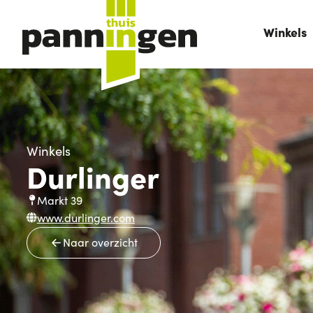
Winkels
Winkels
Durlinger
Markt 39
www.durlinger.com
Naar overzicht