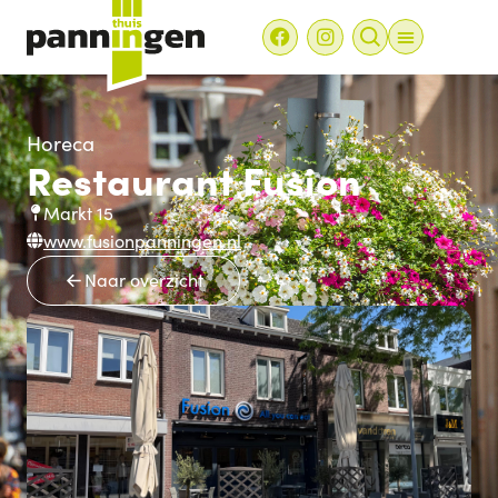
Horeca
Restaurant Fusion
Markt 15
www.fusionpanningen.nl
Naar overzicht