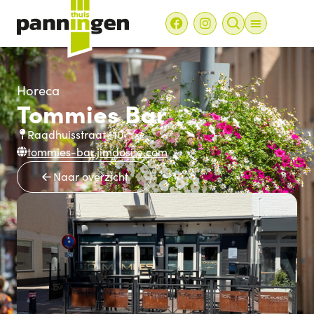
Horeca
Tommies Bar
Raadhuisstraat 110
tommies-bar.jimdosite.com
Naar overzicht