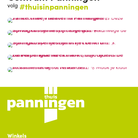
#thuisinpanningen
volg
Winkels