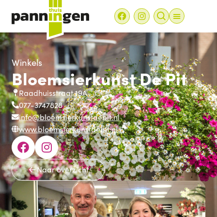
Winkels
Bloemsierkunst De Pit
Raadhuisstraat 19A
077-3747828
info@bloemsierkunstdepit.nl
www.bloemsierkunstdepit.nl
Naar overzicht