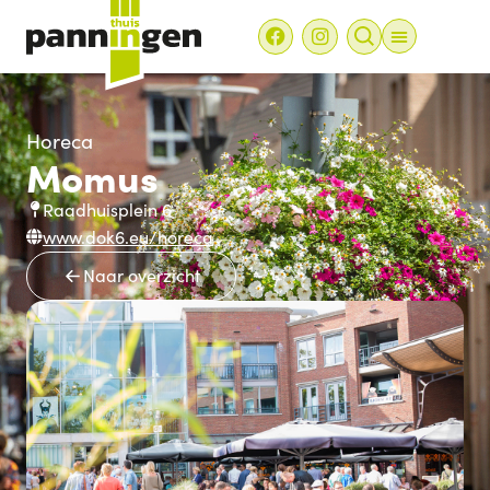
Horeca
Momus
Raadhuisplein 6
www.dok6.eu/horeca
Naar overzicht