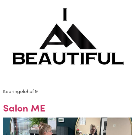
Kepringelehof 9
Salon ME